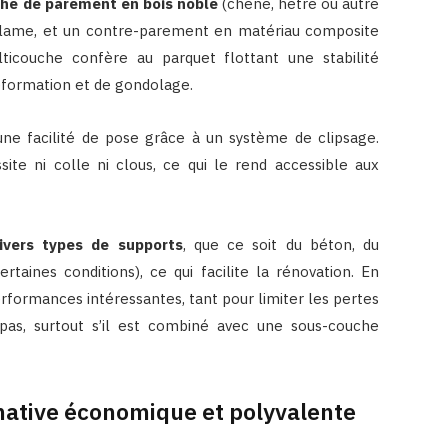
he de parement en bois noble
(chêne, hêtre ou autre
a lame, et un contre-parement en matériau composite
lticouche confère au parquet flottant une stabilité
déformation et de gondolage.
ne facilité de pose grâce à un système de clipsage.
ite ni colle ni clous, ce qui le rend accessible aux
ivers types de supports
, que ce soit du béton, du
aines conditions), ce qui facilite la rénovation. En
rformances intéressantes, tant pour limiter les pertes
pas, surtout s’il est combiné avec une sous-couche
ernative économique et polyvalente